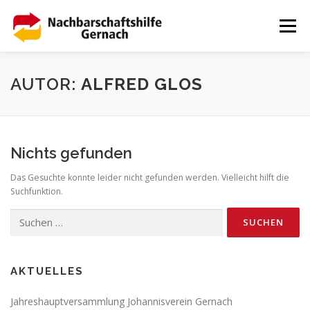
Zum
Inhalt
Menü
springen
HOME
AKTUELLES
TERMINE
DOWNLOADS
AUTOR:
ALFRED GLOS
DATENSCHUTZ
IMPRESSUM
Nichts gefunden
Das Gesuchte konnte leider nicht gefunden werden. Vielleicht hilft die
Suchfunktion.
Suchen
nach:
AKTUELLES
Jahreshauptversammlung Johannisverein Gernach