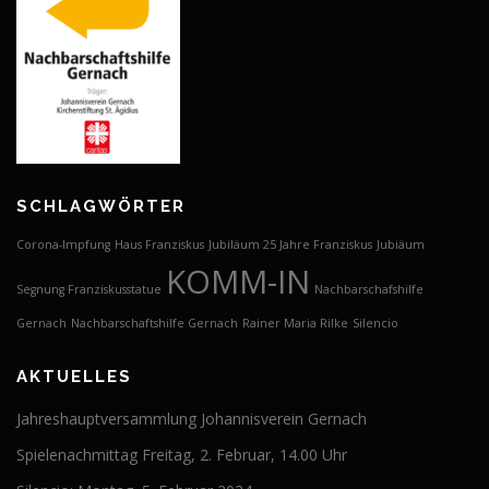
SCHLAGWÖRTER
Corona-Impfung
Haus Franziskus
Jubiläum 25 Jahre Franziskus
Jubiäum
KOMM-IN
Segnung Franziskusstatue
Nachbarschafshilfe
Gernach
Nachbarschaftshilfe Gernach
Rainer Maria Rilke
Silencio
AKTUELLES
Jahreshauptversammlung Johannisverein Gernach
Spielenachmittag Freitag, 2. Februar, 14.00 Uhr