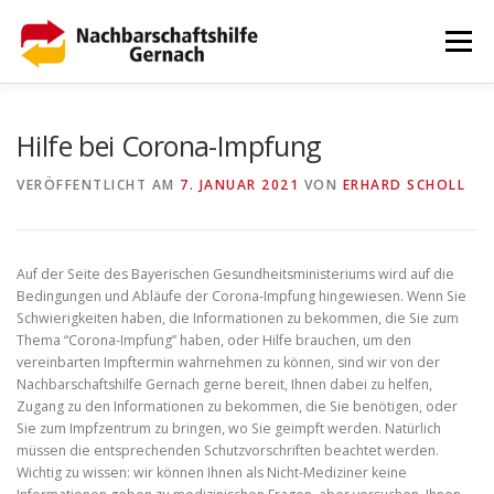
Zum
Inhalt
Menü
springen
HOME
AKTUELLES
TERMINE
DOWNLOADS
Hilfe bei Corona-Impfung
VERÖFFENTLICHT AM
7. JANUAR 2021
VON
ERHARD SCHOLL
DATENSCHUTZ
IMPRESSUM
Auf der Seite des Bayerischen Gesundheitsministeriums wird auf die
Bedingungen und Abläufe der Corona-Impfung hingewiesen. Wenn Sie
Schwierigkeiten haben, die Informationen zu bekommen, die Sie zum
Thema “Corona-Impfung” haben, oder Hilfe brauchen, um den
vereinbarten Impftermin wahrnehmen zu können, sind wir von der
Nachbarschaftshilfe Gernach gerne bereit, Ihnen dabei zu helfen,
Zugang zu den Informationen zu bekommen, die Sie benötigen, oder
Sie zum Impfzentrum zu bringen, wo Sie geimpft werden. Natürlich
müssen die entsprechenden Schutzvorschriften beachtet werden.
Wichtig zu wissen: wir können Ihnen als Nicht-Mediziner keine