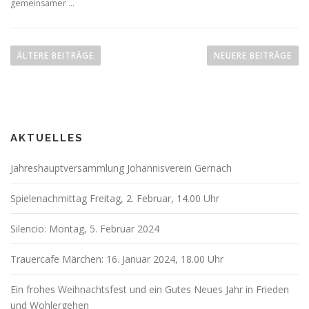
gemeinsamer …
B
e
ÄLTERE BEITRÄGE
NEUERE BEITRÄGE
i
t
r
a
AKTUELLES
g
s
Jahreshauptversammlung Johannisverein Gernach
n
a
Spielenachmittag Freitag, 2. Februar, 14.00 Uhr
v
Silencio: Montag, 5. Februar 2024
i
g
Trauercafe Märchen: 16. Januar 2024, 18.00 Uhr
a
t
Ein frohes Weihnachtsfest und ein Gutes Neues Jahr in Frieden
i
und Wohlergehen